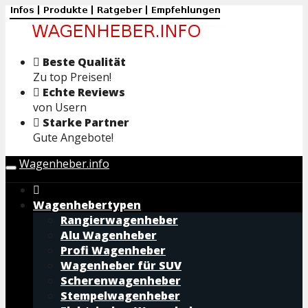
Skip
to
main
content
Beste Qualität
Zu top Preisen!
Echte Reviews
von Usern
Starke Partner
Gute Angebote!
Wagenheber.info
Toggle
navigation
Wagenhebertypen
Rangierwagenheber
Alu Wagenheber
Profi Wagenheber
Wagenheber für SUV
Scherenwagenheber
Stempelwagenheber