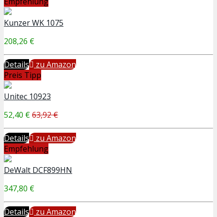
Empfehlung
Kunzer WK 1075
208,26 €
Details
zu Amazon
Preis Tipp
Unitec 10923
52,40 €
63,92 €
Details
zu Amazon
Empfehlung
DeWalt DCF899HN
347,80 €
Details
zu Amazon