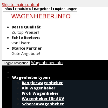
Skip to main content
Beste Qualität
Zu top Preisen!
Echte Reviews
von Usern
Starke Partner
Gute Angebote!
Wagenheber.info
Toggle navigation
Wagenhebertypen
Rangierwagenheber
Alu Wagenheber
Profi Wagenheber
Wagenheber für SUV
Scherenwagenheber