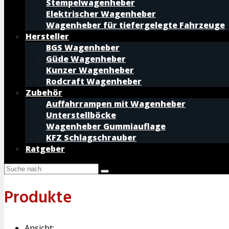
Stempelwagenheber
Elektrischer Wagenheber
Wagenheber für tiefergelegte Fahrzeuge
Hersteller
BGS Wagenheber
Güde Wagenheber
Kunzer Wagenheber
Rodcraft Wagenheber
Zubehör
Auffahrrampen mit Wagenheber
Unterstellböcke
Wagenheber Gummiauflage
KFZ Schlagschrauber
Ratgeber
Produkte
Ansicht: