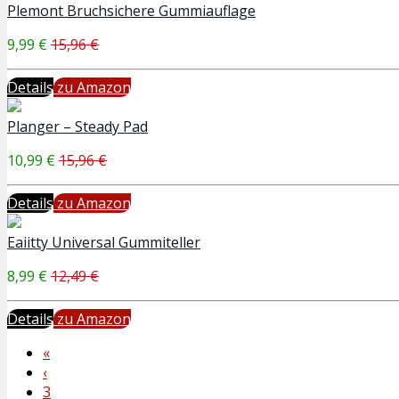
Plemont Bruchsichere Gummiauflage
9,99 €
15,96 €
Details
zu Amazon
Planger – Steady Pad
10,99 €
15,96 €
Details
zu Amazon
Eaiitty Universal Gummiteller
8,99 €
12,49 €
Details
zu Amazon
«
‹
3