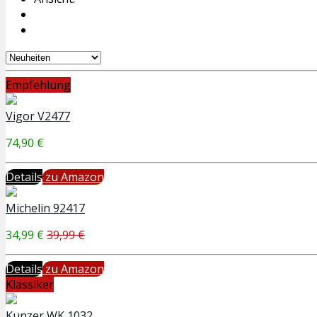
Empfehlung
Vigor V2477
74,90 €
Details
zu Amazon
Michelin 92417
34,99 €
39,99 €
Details
zu Amazon
Klassiker
Kunzer WK 1032