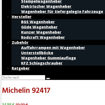
Stempelwagenheber
Elektrischer Wagenheber
Wagenheber für tiefergelegte Fahrzeuge
Hersteller
BGS Wagenheber
Güde Wagenheber
Kunzer Wagenheber
Rodcraft Wagenheber
Zubehör
Auffahrrampen mit Wagenheber
Unterstellböcke
Wagenheber Gummiauflage
KFZ Schlagschrauber
Ratgeber
Michelin 92417
34,99 €
39,99 €