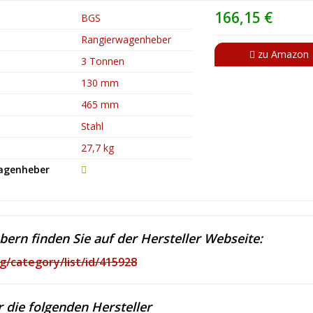
166,15 €
BGS
Rangierwagenheber
zu Amazon
3 Tonnen
130 mm
465 mm
Stahl
27,7 kg
Wagenheber
rn finden Sie auf der Hersteller Webseite:
/category/list/id/415928
r die folgenden Hersteller