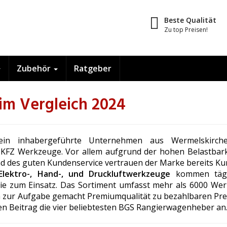
Beste Qualität
Zu top Preisen!
Zubehör
Ratgeber
m Vergleich 2024
ein inhabergeführte Unternehmen aus Wermelskirche
 KFZ Werkzeuge. Vor allem aufgrund der hohen Belastbark
nd des guten Kundenservice vertrauen der Marke bereits Ku
lektro-, Hand-, und Druckluftwerkzeuge
kommen tägl
rie zum Einsatz. Das Sortiment umfasst mehr als 6000 We
sich zur Aufgabe gemacht Premiumqualität zu bezahlbaren Pre
en Beitrag die vier beliebtesten BGS Rangierwagenheber an