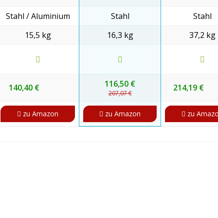
Stahl / Aluminium
Stahl
Stahl
15,5 kg
16,3 kg
37,2 kg
116,50 €
140,40 €
214,19 €
207,07 €
zu Amazon
zu Amazon
zu Amaz