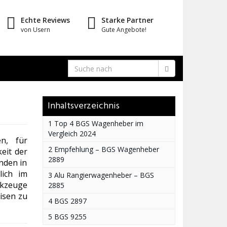
Echte Reviews
Starke Partner
von Usern
Gute Angebote!
Inhaltsverzeichnis
1 Top 4 BGS Wagenheber im
Vergleich 2024
n, für
2 Empfehlung – BGS Wagenheber
eit der
2889
nden in
ich im
3 Alu Rangierwagenheber – BGS
rkzeuge
2885
isen zu
4 BGS 2897
.
5 BGS 9255