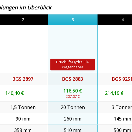
lungen im Überblick
2
3
4
Druckluft-Hydraulik-
Wagenheber
BGS 2897
BGS 2883
BGS 925
116,50 €
140,40 €
214,19 €
207,07 €
1,5 Tonnen
20 Tonnen
3 Tonne
90 mm
260 mm
145 mm
358 mm
510 mm
500 mm