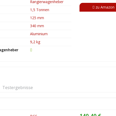
Rangierwagenheber
zu Amazon
1,5 Tonnen
125 mm
340 mm
Aluminium
9,2 kg
Wagenheber
Testergebnisse