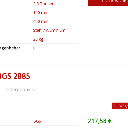
zu Amazon
2,5 Tonnen
100 mm
460 mm
Stahl / Aluminium
28 kg
Wagenheber
BGS 2885
Testergebnisse
Alu Wag
217,58 €
BGS