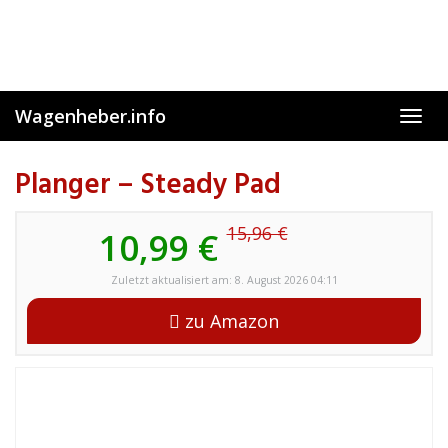
Skip
to
main
content
Wagenheber.info
Toggl
navig
Planger – Steady Pad
15,96 €
10,99 €
Zuletzt aktualisiert am: 8. August 2026 04:11
zu Amazon