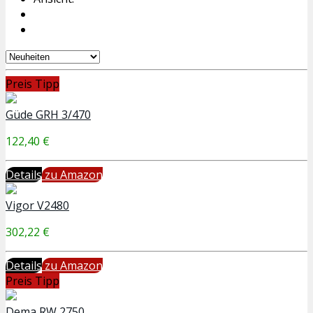
Preis Tipp
Güde GRH 3/470
122,40 €
Details
zu Amazon
Vigor V2480
302,22 €
Details
zu Amazon
Preis Tipp
Dema RW 2750