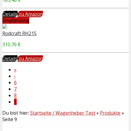
Details
zu Amazon
Empfehlung
Rodcraft RH215
310,76 €
Details
zu Amazon
«
‹
6
7
8
9
Du bist hier:
Startseite / Wagenheber Test
»
Produkte
»
Seite 9