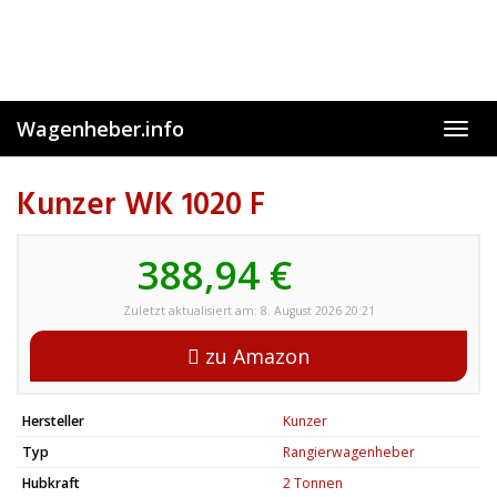
Skip
to
main
content
Wagenheber.info
Toggl
navig
Kunzer WK 1020 F
388,94 €
Zuletzt aktualisiert am: 8. August 2026 20:21
zu Amazon
Hersteller
Kunzer
Typ
Rangierwagenheber
Hubkraft
2 Tonnen