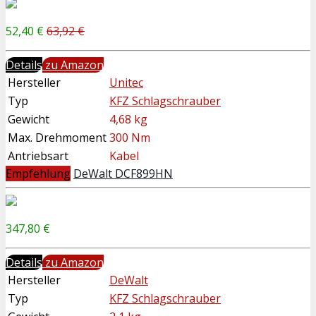
52,40 €
63,92 €
Details
zu Amazon
Hersteller
Unitec
Typ
KFZ Schlagschrauber
Gewicht
4,68 kg
Max. Drehmoment
300 Nm
Antriebsart
Kabel
Empfehlung
DeWalt DCF899HN
347,80 €
Details
zu Amazon
Hersteller
DeWalt
Typ
KFZ Schlagschrauber