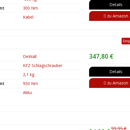
Details
nt
300 Nm
zu Amazon
Kabel
Emp
347,80 €
DeWalt
KFZ Schlagschrauber
Details
2,1 kg
zu Amazon
nt
950 Nm
Akku
99,95 €