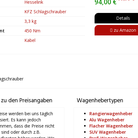
94,00 €
Hesselink
KFZ Schlagschrauber
Details
3,3 kg
zu Amazon
nt
450 Nm
Kabel
agschrauber
 zu den Preisangaben
Wagenhebertypen
eise werden bei uns täglich
Rangierwagenheber
isiert. Es kann jedoch
Alu Wagenheber
men, dass die Preise nicht
Flacher Wagenheber
l sind oder durch z.B.
SUV Wagenheber