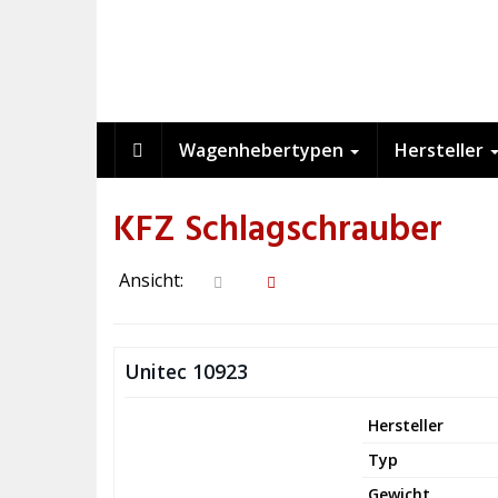
Skip
to
main
content
Wagenhebertypen
Hersteller
KFZ Schlagschrauber
Ansicht:
Unitec 10923
Hersteller
Typ
Gewicht