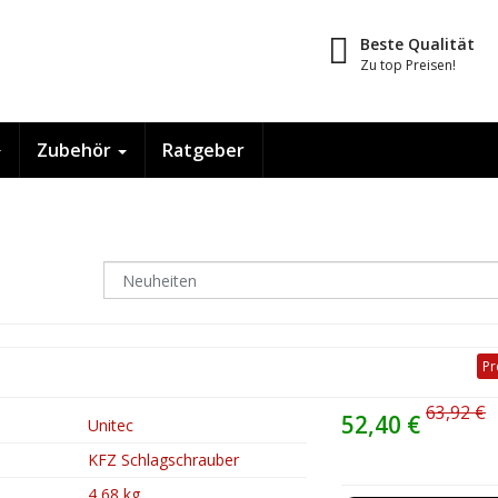
Beste Qualität
Zu top Preisen!
Zubehör
Ratgeber
Pr
63,92 €
52,40 €
Unitec
KFZ Schlagschrauber
4,68 kg