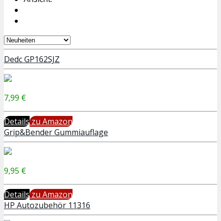
Dedc GP162SJZ
7,99 €
Details
zu Amazon
Grip&Bender Gummiauflage
9,95 €
Details
zu Amazon
HP Autozubehör 11316