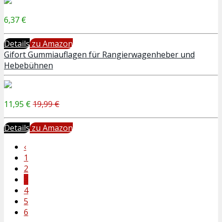
6,37 €
Details
zu Amazon
Gifort Gummiauflagen für Rangierwagenheber und
Hebebühnen
11,95 €
19,99 €
Details
zu Amazon
‹
1
2
3
4
5
6