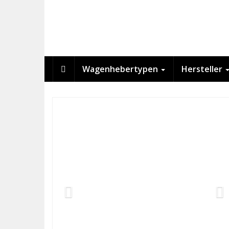
Skip
to
main
content
Wagenhebertypen
Hersteller