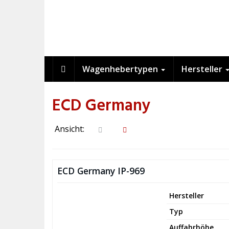
Skip
to
main
content
Wagenhebertypen
Hersteller
ECD Germany
Ansicht:
ECD Germany IP-969
Hersteller
Typ
Auffahrhöhe