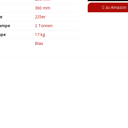
zu Amazon
360 mm
te
225er
Rampe
2 Tonnen
mpe
17 kg
Blau