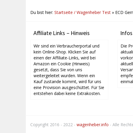
Du bist hier:
Startseite / Wagenheber Test
»
ECD Ger
Affiliate Links – Hinweis
Infos
Wir sind ein Verbraucherportal und
Die Pr
kein Online-Shop. Klicken Sie auf
aktual
einen der Affiliate-Links, wird bei
vorkom
Amazon ein Cookie (Hinweis)
aktuel
gesetzt, dass Sie von uns
Versan
weitergeleitet wurden. Wenn ein
empfeh
Kauf zustande kommt, wird für uns
einmal
eine Provision ausgeschüttet. Für Sie
entstehen dabei keine Extrakosten.
Copyright 2016 - 2022 -
wagenheber.info
- Alle Recht