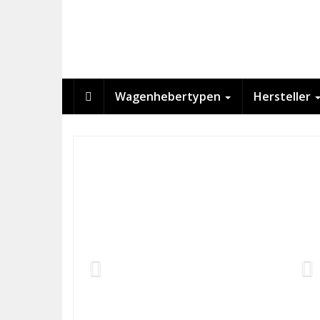
Skip
to
main
content
Wagenhebertypen
Hersteller