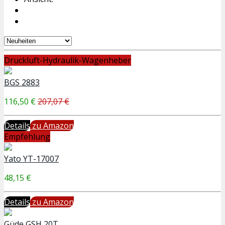
Druckluft-Hydraulik-Wagenheber
BGS 2883
116,50 €
207,07 €
Details
zu Amazon
Empfehlung
Yato YT-17007
48,15 €
Details
zu Amazon
Güde GSH 20T