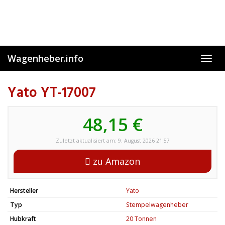
Skip
to
main
content
Wagenheber.info
Toggl
navig
Yato YT-17007
48,15 €
Zuletzt aktualisiert am: 9. August 2026 21:57
zu Amazon
Hersteller
Yato
Typ
Stempelwagenheber
Hubkraft
20 Tonnen