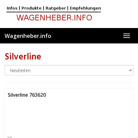
Skip
to
main
content
Wagenheber.info
Toggl
navig
Silverline
Silverline 763620