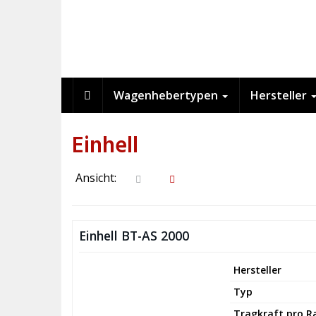
Skip
to
main
content
Wagenhebertypen
Hersteller
Einhell
Ansicht:
Einhell BT-AS 2000
Hersteller
Typ
Tragkraft pro 