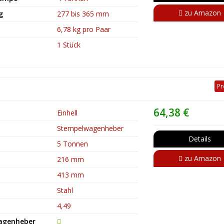
zu Amazon
g
277 bis 365 mm
6,78 kg pro Paar
1 Stück
Pr
64,38 €
Einhell
Stempelwagenheber
Details
5 Tonnen
zu Amazon
216 mm
413 mm
Stahl
4,49
Wagenheber