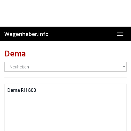
Skip
to
main
content
Wagenheber.info
Toggl
navig
Dema
Dema RH 800