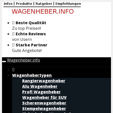
Skip
to
main
content
Beste Qualität
Zu top Preisen!
Echte Reviews
von Usern
Starke Partner
Gute Angebote!
Wagenheber.info
Toggle
navigation
Wagenhebertypen
Rangierwagenheber
Alu Wagenheber
Profi Wagenheber
Wagenheber für SUV
Scherenwagenheber
Stempelwagenheber