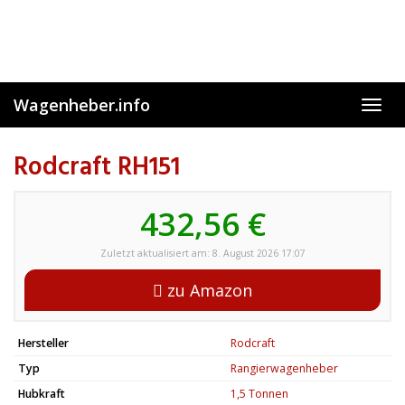
Skip
to
main
content
Wagenheber.info
Toggl
navig
Rodcraft RH151
432,56 €
Zuletzt aktualisiert am: 8. August 2026 17:07
zu Amazon
Hersteller
Rodcraft
Typ
Rangierwagenheber
Hubkraft
1,5 Tonnen