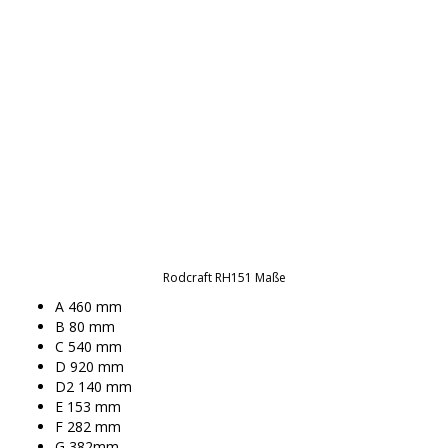
Rodcraft RH151 Maße
A 460 mm
B 80 mm
C 540 mm
D 920 mm
D2 140 mm
E 153 mm
F 282 mm
G 382mm