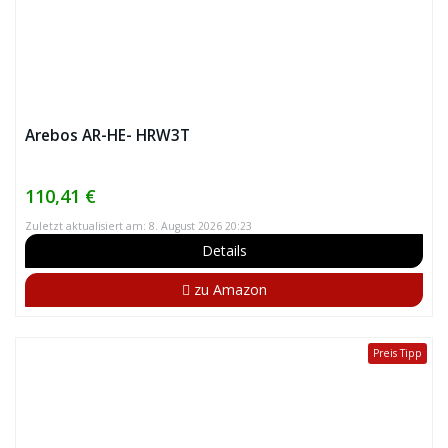
Arebos AR-HE- HRW3T
110,41 €
Zuletzt aktualisiert am: 8. August 2026 20:23
Details
zu Amazon
Preis Tipp