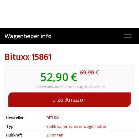
Skip
to
main
content
Wagenheber.info
Toggl
navig
Bituxx 15861
69,90 €
52,90 €
Zuletzt aktualisiert am: 5. August 2026 13:15
zu Amazon
Hersteller
BITUXX
Typ
Elektrischer Scherenwagenheber
Hubkraft
2 Tonnen