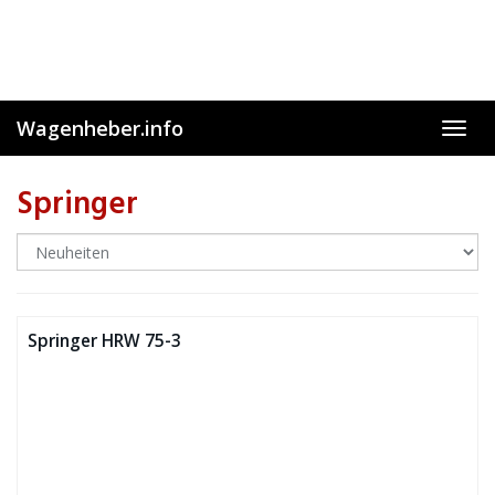
Skip
to
main
content
Wagenheber.info
Toggl
navig
Springer
Springer HRW 75-3