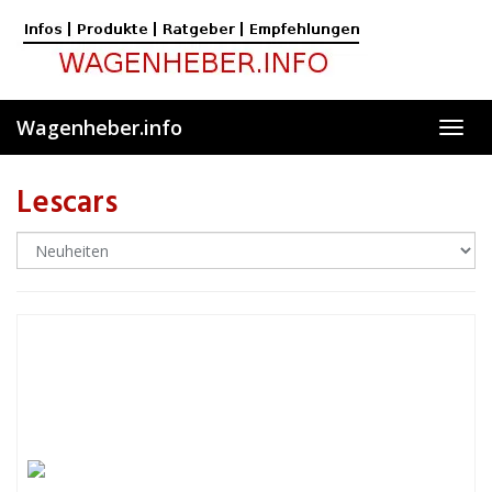
Skip
to
main
content
Wagenheber.info
Toggl
navig
Lescars