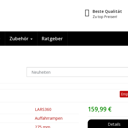
Beste Qualität
Zu top Preisen!
Zubehör
Ratgeber
Emp
159,99 €
LARS360
Auffahrrampen
Details
275 mm