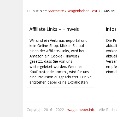
Du bist hier:
Startseite / Wagenheber Test
»
LARS360
Affiliate Links – Hinweis
Infos
Wir sind ein Verbraucherportal und
Die Pr
kein Online-Shop. Klicken Sie auf
aktual
einen der Affiliate-Links, wird bei
vorkom
Amazon ein Cookie (Hinweis)
aktuel
gesetzt, dass Sie von uns
Versan
weitergeleitet wurden. Wenn ein
empfeh
Kauf zustande kommt, wird für uns
einmal
eine Provision ausgeschüttet. Für Sie
entstehen dabei keine Extrakosten.
Copyright 2016 - 2022 -
wagenheber.info
- Alle Recht