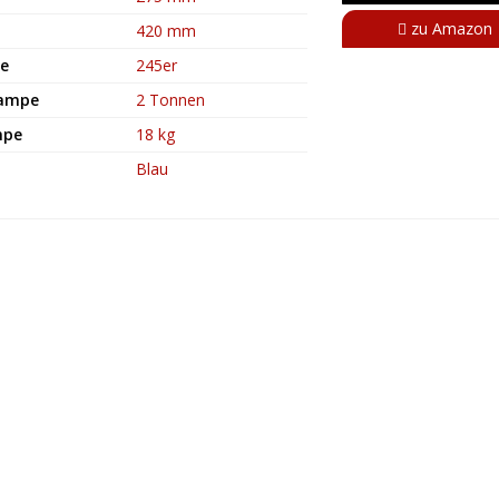
zu Amazon
420 mm
te
245er
Rampe
2 Tonnen
mpe
18 kg
Blau