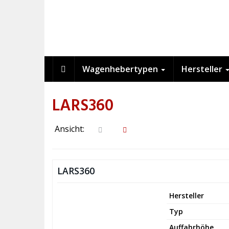
Skip
to
main
content
Wagenhebertypen
Hersteller
LARS360
Ansicht:
LARS360
Hersteller
Typ
Auffahrhöhe