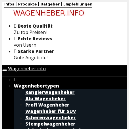
Skip
to
main
content
Beste Qualität
Zu top Preisen!
Echte Reviews
von Usern
Starke Partner
Gute Angebote!
Wagenheber.info
Toggle
navigation
Wagenhebertypen
Rangierwagenheber
Alu Wagenheber
Profi Wagenheber
Wagenheber für SUV
Scherenwagenheber
Stempelwagenheber