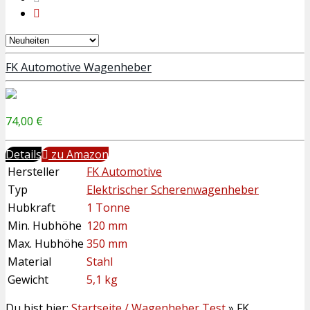
FK Automotive Wagenheber
74,00 €
Details
zu Amazon
Hersteller
FK Automotive
Typ
Elektrischer Scherenwagenheber
Hubkraft
1 Tonne
Min. Hubhöhe
120 mm
Max. Hubhöhe
350 mm
Material
Stahl
Gewicht
5,1 kg
Du bist hier:
Startseite / Wagenheber Test
»
FK