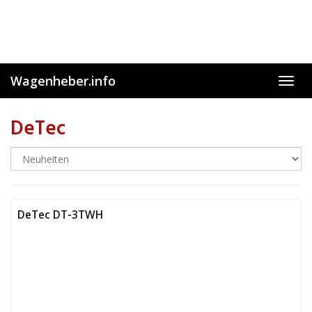
Skip
to
main
content
Wagenheber.info
Toggl
navig
DeTec
DeTec DT-3TWH